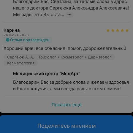
инъекционные косметологические процедуры
Благодарим Вас, Светлана, за теплые слова в адрес 
(плазмотерапия, мезотерапия, введение
нашего доктора Сергеюка Александра Алексеевича! 

ботулотоксина);
Мы рады, что Вы оста...
удаление родинок, папиллом, кондилом, липом
Карина
и др.
26 июня 2026
Отзыв подтвержден
Хороший врач все объяснил, помог, доброжелательный
Команда центра
Сергеюк А. А. - Трихолог • Косметолог • Дерматолог
Косметология
Команду центра составляют опытные врачи. Работают
врачи первой, высшей категорий, 3 кандидата
Медицинский центр "МедАрт"
медицинских наук, 1 доктор медицинских наук. Врачи
Благодарим Вас за добрые слова и желаем здоровья 
регулярно повышают уровень квалификации, участвуют
и благополучия, а мы всегда рады в этом помочь!
в конференциях и семинарах по своей специальности,
обладают полной информацией о новых методах и
Показать ещё
тенденциях в медицине.
Удобство для клиентов
Поделитесь мнением
Медицинский центр «МедАрт» находится в центре