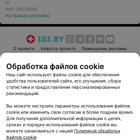
10
УНП: 190736382
На правах рекламы
О проекте
Новости проекта
Размещение рекламы
Медицинский маркетинг
Публичный договор
Обработка файлов cookie
Пользовательское соглашение
Способы оплаты
Наш сайт использует файлы cookie для обеспечения
Вакансии
Партнеры
удобства пользователей сайта, его улучшения, сбора
Написать руководителю 103.by
статистики и предоставления персонализированных
Написать в поддержку
рекомендаций.
Персональные настройки cookie
Вы можете настроить параметры использования файлов
Обработка персональных данных
cookie или изменить свое согласие в более позднее время.
Для получения дополнительной информации о целях,
сроках и порядке использования файлов cookie вы
можете ознакомиться с нашей
Политикой обработки
файлов cookie