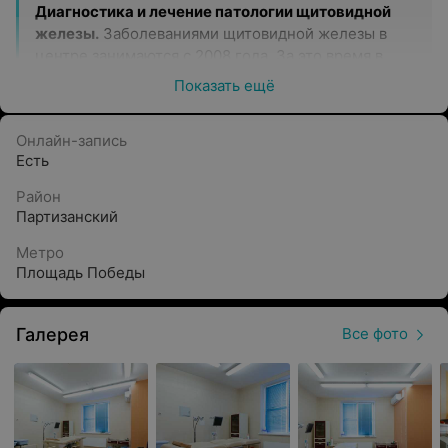
Диагностика и лечение патологии щитовидной
железы.
Заболеваниями щитовидной железы в
центре занимаются с 2008 года. За это время в
центре сформировалась необходимая для
Показать ещё
всестороннего обследования пациентов
структура, подкрепленная наличием
Онлайн-запись
современного высокоточного оборудования и
Есть
необходимыми опытом и квалификацией врачей
разных специальностей: эндокринологов,
Район
онкологов, цитологов.
Партизанский
Одной из самых востребованных диагностических
Метро
процедур является пункционная биопсия
Площадь Победы
щитовидной железы, проводится под
обязательным ультразвуковым контролем.
Галерея
Все фото
Женское здоровье.
В центре ведут прием
квалифицированные специалисты:
Врачи-гинекологи
Врачи-онкологи-маммологи