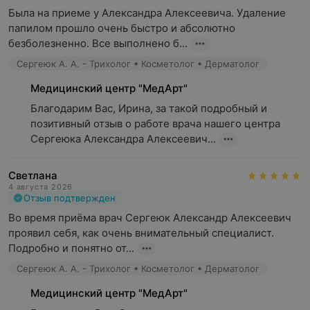
В гинекологии для проведения ПАП-теста, или
Была на приеме у Александра Алексеевича. Удаление 
жидкостной цитологии. Этот анализ применяют
папилом прошло очень быстро и абсолютно 
для изучения состояния клеток шейки матки,
безболезненно. Все выполнено б...
выявления предраковых изменений и рака
Сергеюк А. А. - Трихолог • Косметолог • Дерматолог
шейки матки.
Медицинский центр "МедАрт"
При исследовании пункционного материала
узлов щитовидной железы для выявления
Благодарим Вас, Ирина, за такой подробный и 
тиреоидита, рака или других изменений.
позитивный отзыв о работе врача нашего центра 
Сергеюка Александра Алексеевич...
В центре проводят и стандартные исследования
«женского здоровья» — микроскопию мазков.
Светлана
4 августа 2026
Косметология
Отзыв подтвержден
Медицинский центр «МедАрт» предлагает
Во время приёма врач Сергеюк Александр Алексеевич 
следующие виды услуг:
проявил себя, как очень внимательный специалист. 
Подробно и понятно от...
процедуры аппаратной косметологии
Сергеюк А. А. - Трихолог • Косметолог • Дерматолог
(фототерапия, нанофракционная радиочастотная
шлифовка, радиочастотный лифтинг);
Медицинский центр "МедАрт"