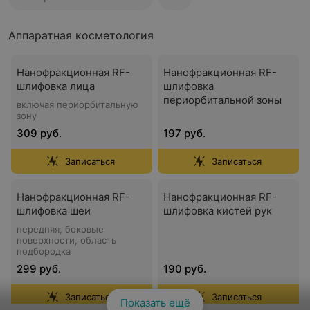
Аппаратная косметология
Нанофракционная RF-
Нанофракционная RF-
шлифовка лица
шлифовка
периорбитальной зоны
включая периорбитальную
зону
309 руб.
197 руб.
Записаться
Записаться
Нанофракционная RF-
Нанофракционная RF-
шлифовка шеи
шлифовка кистей рук
передняя, боковые
поверхности, область
подбородка
299 руб.
190 руб.
Записаться
Записаться
Показать ещё
Смотреть все