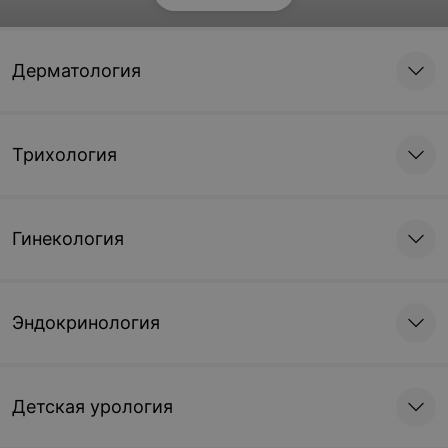
Нанофракционная RF-
Нанофракционная RF-
шлифовка зоны декольте
шлифовка тела 10х10 см
Дерматология
310 руб.
185 руб.
Записаться
Записаться
Трихология
Нанофракционная RF-
RF-лифтинг +
шлифовка тела 20х20 см
импульсное
электромагнитное поле
Гинекология
(лицо и подбородок)
неинвазивная процедура
293 руб.
101 руб./30 мин.
Эндокринология
Записаться
Записаться
Детская урология